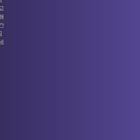
고
해
간
공
세