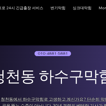
프로 24시 긴급출장 서비스
변기막힘
싱크대막힘
Mor
010-4881-5881
01077786631
청천동 하수구막
청천동에서 하수구막힘로 고생하고 계신가요? 단순히 막
곳을 뚫는 수준이 아닙니다. 30년 경력의 베테랑 기사가 