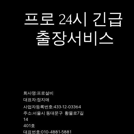
프로 24시 긴급
출장서비스
​회사명:프로설비
​대표자:정지애
사업자등록번호:433-12-03364
주소:서울시 동대문구 황물로7길
14
401호
​대표번호:010-4881-5881