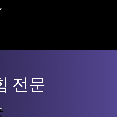
e
힘 전문
힌
최