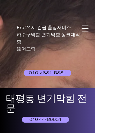
Pro 24시 긴급 출장서비스
하수구막힘 변기막힘 싱크대막
힘
뚫어드림
010-4881-5881
태평동 변기막힘 전
문
01077786631