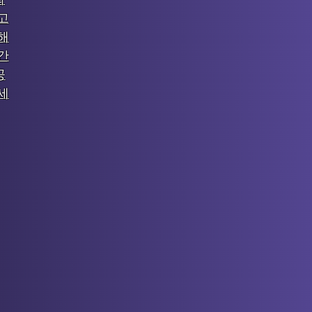
고
해
간
공
세