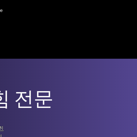
e
힘 전문
힌
최