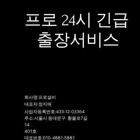
프로 24시 긴급
출장서비스
​회사명:프로설비
​대표자:정지애
사업자등록번호:433-12-03364
주소:서울시 동대문구 황물로7길
14
401호
​대표번호:010-4881-5881