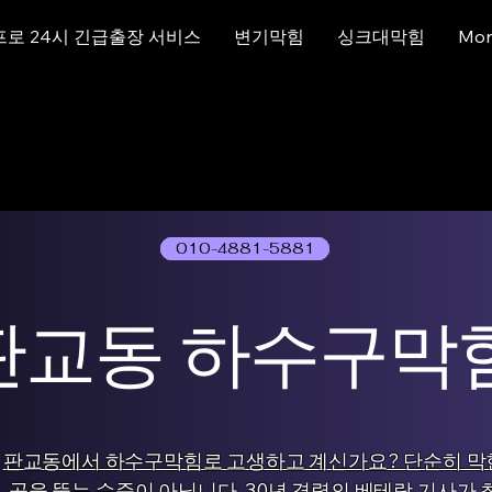
프로 24시 긴급출장 서비스
변기막힘
싱크대막힘
Mor
010-4881-5881
01077786631
판교동 하수구막
판교동에서 하수구막힘로 고생하고 계신가요? 단순히 막
곳을 뚫는 수준이 아닙니다. 30년 경력의 베테랑 기사가 