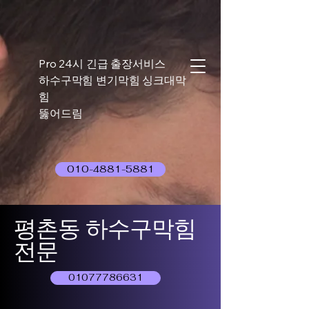
Pro 24시 긴급 출장서비스
하수구막힘 변기막힘 싱크대막
힘
뚫어드림
010-4881-5881
평촌동 하수구막힘
전문
01077786631