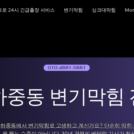
프로 24시 긴급출장 서비스
변기막힘
싱크대막힘
Mor
010-4881-5881
01077786631
하중동 변기막힘
하중동에서 변기막힘로 고생하고 계신가요? 단순히 막힌 
을 뚫는 수준이 아닙니다. 30년 경력의 베테랑 기사가 최