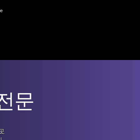
e
 전문
곳
신