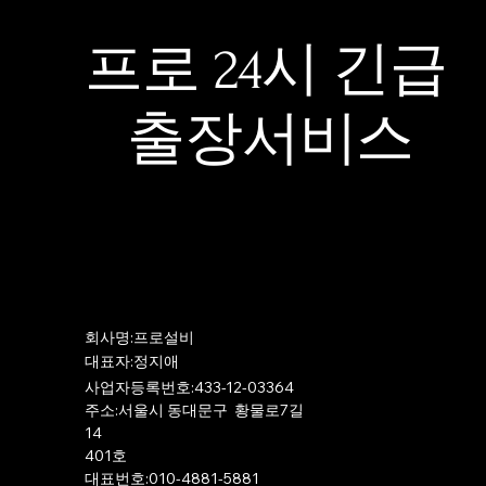
프로 24시 긴급
출장서비스
​회사명:프로설비
​대표자:정지애
사업자등록번호:433-12-03364
주소:서울시 동대문구 황물로7길
14
401호
​대표번호:010-4881-5881