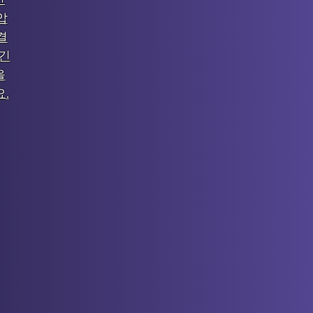
압
결
 긴
을
.