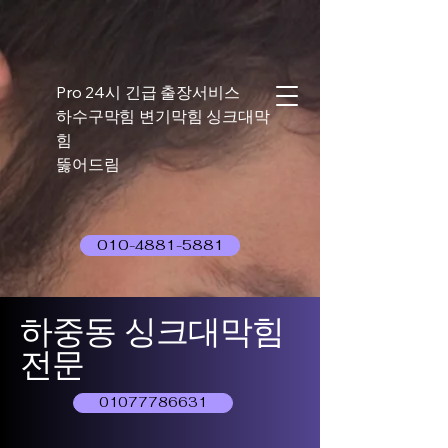
Pro 24시 긴급 출장서비스
하수구막힘 변기막힘 싱크대막
힘
뚫어드림
010-4881-5881
하중동 싱크대막힘
전문
01077786631