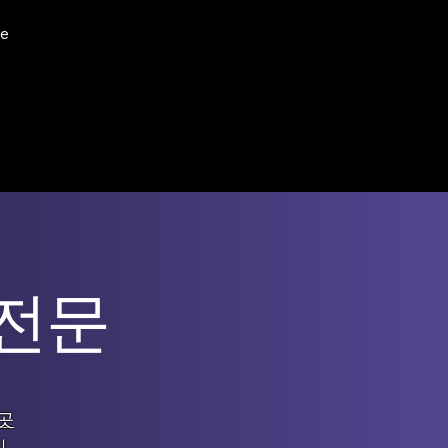
e
 전문
곳
신