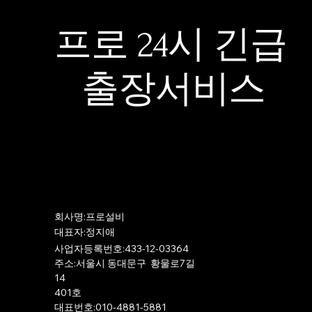
프로 24시 긴급
출장서비스
​회사명:프로설비
​대표자:정지애
사업자등록번호:433-12-03364
주소:서울시 동대문구 황물로7길
14
401호
​대표번호:010-4881-5881