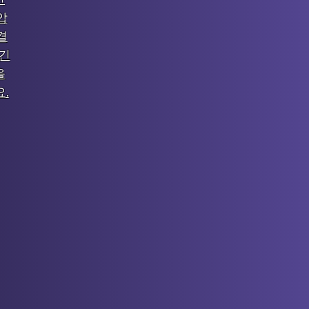
압
결
 긴
을
.