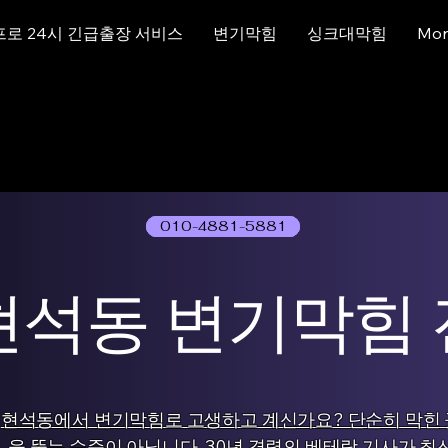
프로 24시 긴급출장 서비스
변기막힘
싱크대막힘
Mor
010-4881-5881
01077786631
현석동 변기막힘
현석동에서 변기막힘로 고생하고 계신가요? 단순히 막힌 
을 뚫는 수준이 아닙니다. 30년 경력의 베테랑 기사가 최