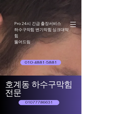
Pro 24시 긴급 출장서비스
하수구막힘 변기막힘 싱크대막
힘
뚫어드림
010-4881-5881
호계동 하수구막힘
전문
01077786631