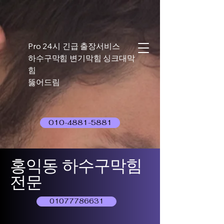
Pro 24시 긴급 출장서비스
하수구막힘 변기막힘 싱크대막
힘
뚫어드림
010-4881-5881
홍익동 하수구막힘
전문
01077786631