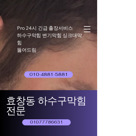
Pro 24시 긴급 출장서비스
하수구막힘 변기막힘 싱크대막
힘
뚫어드림
010-4881-5881
효창동 하수구막힘
전문
01077786631